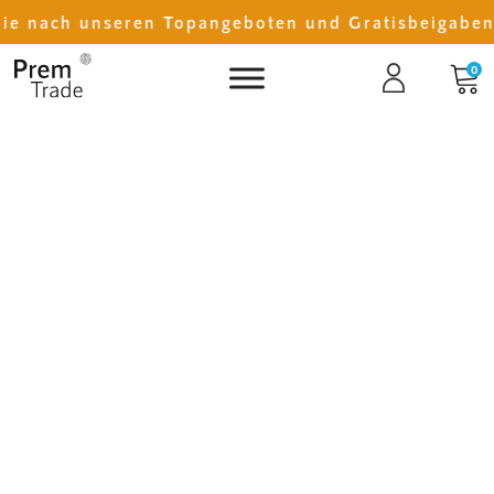
e nach unseren Topangeboten und Gratisbeigaben m
0
Das Faltkajak, das überall dabei ist. Kleines Packmaß, leicht
und stabil.